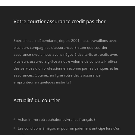
Votre courtier assurance credit pas cher
Spécialistes indépendants, depuis 2001, nous travaillons avec
plusieurs compagnies d'assurances.En tant que courtier
assurance credit, nous avons négocié des tarifs attractifs avec
plusieurs assureurs grâce à notre volume de contrats.Profitez
des services d'un professionnel reconnu par les banques et les
assurances. Obtenez en ligne votre devis assurance
emprunteur en quelques instants !
Actualité du courtier
Achat immo : où souhaitent vivre les français ?
Les conditions à négocier pour un paiement anticipé lors d’un