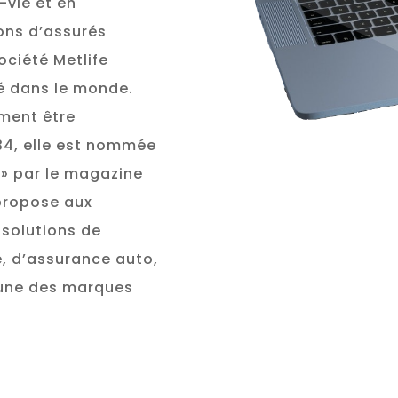
-vie et en
ions d’assurés
ociété Metlife
té dans le monde.
ment être
934, elle est nommée
 » par le magazine
 propose aux
 solutions de
e, d’assurance auto,
l’une des marques