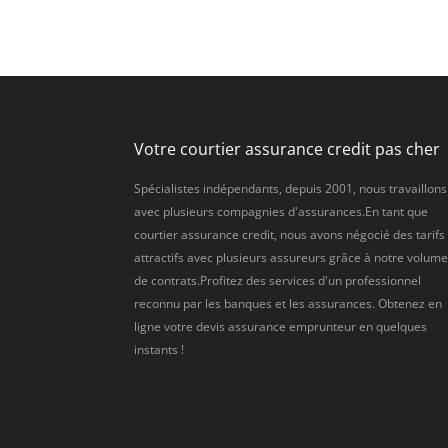
Votre courtier assurance credit pas cher
Spécialistes indépendants, depuis 2001, nous travaillons
avec plusieurs compagnies d'assurances.En tant que
courtier assurance credit, nous avons négocié des tarifs
attractifs avec plusieurs assureurs grâce à notre volum
de contrats.Profitez des services d'un professionnel
reconnu par les banques et les assurances. Obtenez en
ligne votre devis assurance emprunteur en quelques
instants !