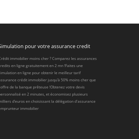
Simulation pour votre assurance credit
Crédit immobilier moins cher ? Comparez les assurances
credits en ligne gratuitement en 2 mn !Faites une
imulation en ligne pour obtenir le meilleur tarif
assurance crédit immobilier jusqu’à 50% moins cher que
l'offre de la banque prêteuse !Obtenez votre devis
personnalisé en 2 minutes, et économisez plusieurs
milliers d’euros en choisissant la délégation d'assurance
emprunteur immobilier