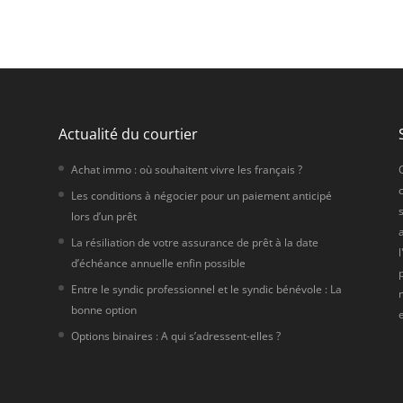
Actualité du courtier
Achat immo : où souhaitent vivre les français ?
Les conditions à négocier pour un paiement anticipé
s
lors d’un prêt
e
La résiliation de votre assurance de prêt à la date
d’échéance annuelle enfin possible
Entre le syndic professionnel et le syndic bénévole : La
bonne option
Options binaires : A qui s’adressent-elles ?