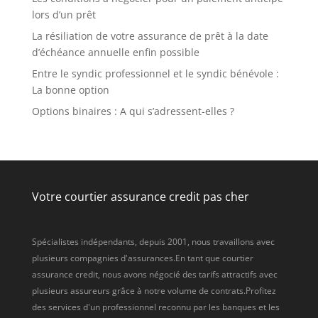
lors d’un prêt
La résiliation de votre assurance de prêt à la date
d’échéance annuelle enfin possible
Entre le syndic professionnel et le syndic bénévole :
La bonne option
Options binaires : A qui s’adressent-elles ?
Votre courtier assurance credit pas cher
Spécialistes indépendants, depuis 2001, nous travaillons avec
plusieurs compagnies d'assurances.En tant que courtier
assurance credit, nous avons négocié des tarifs attractifs avec
plusieurs assureurs grâce à notre volume de contrats.Profitez
des services d'un professionnel reconnu par les banques et les