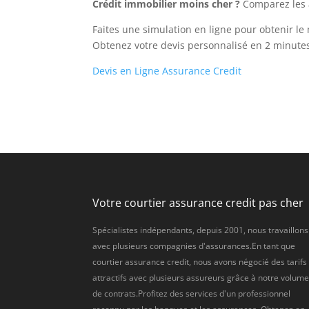
Crédit immobilier moins cher ?
Comparez les 
Faites une simulation en ligne pour obtenir le 
Obtenez votre devis personnalisé en 2 minutes,
Devis en Ligne Assurance Credit
Votre courtier assurance credit pas cher
Spécialistes indépendants, depuis 2001, nous travaillons
avec plusieurs compagnies d'assurances.En tant que
courtier assurance credit, nous avons négocié des tarifs
attractifs avec plusieurs assureurs grâce à notre volum
de contrats.Profitez des services d'un professionnel