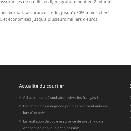
assurances de credits en ligne gratuitement en 2 minutes!
meilleur tarif assurance credit, jusqu’à 50% moins cher!
 et économisez jusqu’à plusieurs milliers d’euros.
Actualité du courtier
Achat immo : où souhaitent vivre les français ?
Les conditions à négocier pour un paiement anticipé
s
lors d’un prêt
e
La résiliation de votre assurance de prêt à la date
d’échéance annuelle enfin possible