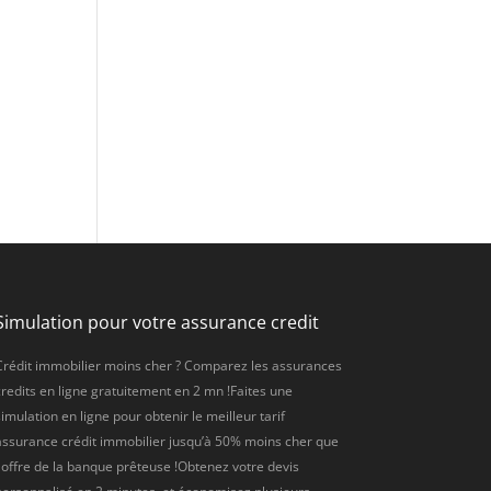
Simulation pour votre assurance credit
Crédit immobilier moins cher ? Comparez les assurances
credits en ligne gratuitement en 2 mn !Faites une
imulation en ligne pour obtenir le meilleur tarif
assurance crédit immobilier jusqu’à 50% moins cher que
l'offre de la banque prêteuse !Obtenez votre devis