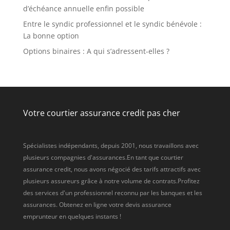
d’échéance annuelle enfin possible
Entre le syndic professionnel et le syndic bénévole :
La bonne option
Options binaires : A qui s’adressent-elles ?
Votre courtier assurance credit pas cher
Spécialistes indépendants, depuis 2001, nous travaillons avec
plusieurs compagnies d'assurances.En tant que courtier
assurance credit, nous avons négocié des tarifs attractifs avec
plusieurs assureurs grâce à notre volume de contrats.Profitez
des services d'un professionnel reconnu par les banques et les
assurances. Obtenez en ligne votre devis assurance
emprunteur en quelques instants !