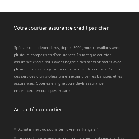
Votre courtier assurance credit pas cher
Spécialistes indépendants, depuis 2001, nous travaillons avec
plusieurs compagnies d'assurances.En tant que courtier
assurance credit, nous avons négocié des tarifs attractifs avec
plusieurs assureurs grâce à notre volume de contrats.Profitez
des services d'un professionnel reconnu par les banques et les
assurances. Obtenez en ligne votre devis assurance
emprunteur en quelques instants !
Actualité du courtier
Achat immo : où souhaitent vivre les français ?
Les conditions à négocier pour un paiement anticipé lors d’un