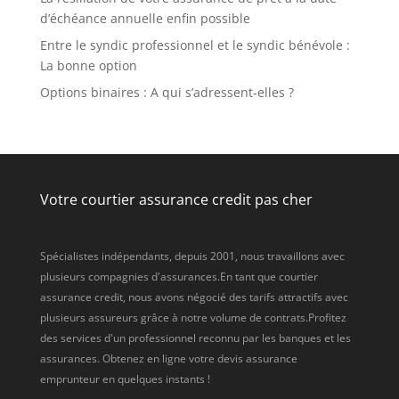
d’échéance annuelle enfin possible
Entre le syndic professionnel et le syndic bénévole :
La bonne option
Options binaires : A qui s’adressent-elles ?
Votre courtier assurance credit pas cher
Spécialistes indépendants, depuis 2001, nous travaillons avec
plusieurs compagnies d'assurances.En tant que courtier
assurance credit, nous avons négocié des tarifs attractifs avec
plusieurs assureurs grâce à notre volume de contrats.Profitez
des services d'un professionnel reconnu par les banques et les
assurances. Obtenez en ligne votre devis assurance
emprunteur en quelques instants !