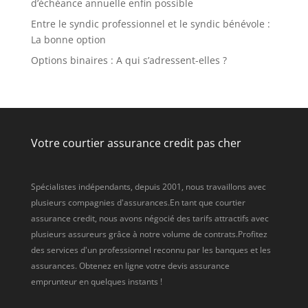
d’échéance annuelle enfin possible
Entre le syndic professionnel et le syndic bénévole :
La bonne option
Options binaires : A qui s’adressent-elles ?
Votre courtier assurance credit pas cher
Spécialistes indépendants, depuis 2001, nous travaillons avec
plusieurs compagnies d'assurances.En tant que courtier
assurance credit, nous avons négocié des tarifs attractifs avec
plusieurs assureurs grâce à notre volume de contrats.Profitez
des services d'un professionnel reconnu par les banques et les
assurances. Obtenez en ligne votre devis assurance
emprunteur en quelques instants !