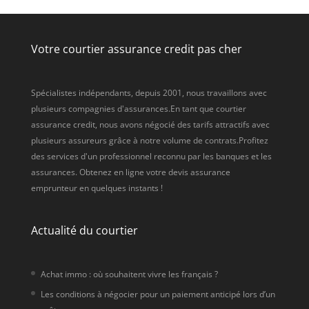
Votre courtier assurance credit pas cher
Spécialistes indépendants, depuis 2001, nous travaillons avec
plusieurs compagnies d'assurances.En tant que courtier
assurance credit, nous avons négocié des tarifs attractifs avec
plusieurs assureurs grâce à notre volume de contrats.Profitez
des services d'un professionnel reconnu par les banques et les
assurances. Obtenez en ligne votre devis assurance
emprunteur en quelques instants !
Actualité du courtier
Achat immo : où souhaitent vivre les français ?
Les conditions à négocier pour un paiement anticipé lors d’un