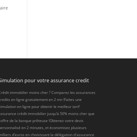
aire
Simulation pour votre assurance credit
Crédit immobilier moins cher ? Comparez les assurances
credits en ligne gratuitement en 2 mn !Faites une
imulation en ligne pour obtenir le meilleur tarif
assurance crédit immobilier jusqu’à 50% moins cher que
l'offre de la banque prêteuse !Obtenez votre devis
personnalisé en 2 minutes, et économisez plusieurs
milliers d’euros en choisissant la délégation d'assurance