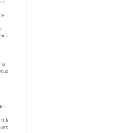
uer
fre
s
vous
 la
vous
des
urs à
votre