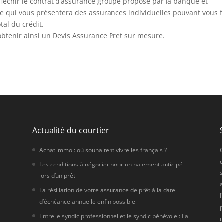
fléchir le contrat d’assurance groupe proposé par la banque et
e qui vous présentera des assurances individuelles pouvant vous f
tal du crédit.
obtenir ainsi un Devis Assurance Pret sur mesure.
Actualité du courtier
Achat immo : où souhaitent vivre les français ?
Les conditions à négocier pour un paiement anticipé
s
lors d’un prêt
e
La résiliation de votre assurance de prêt à la date
d’échéance annuelle enfin possible
Entre le syndic professionnel et le syndic bénévole : La