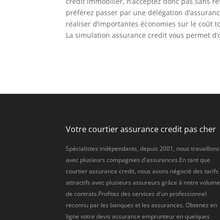
crédit immobilier, n’acceptez donc pas sans ré
préférez passer par une délégation d’assuranc
réaliser d’importantes économies sur le coût to
La simulation assurance credit vous permet d’
Votre courtier assurance credit pas cher
Spécialistes indépendants, depuis 2001, nous travaillons
avec plusieurs compagnies d'assurances.En tant que
courtier assurance credit, nous avons négocié des tarifs
attractifs avec plusieurs assureurs grâce à notre volum
de contrats.Profitez des services d'un professionnel
reconnu par les banques et les assurances. Obtenez en
ligne votre devis assurance emprunteur en quelques