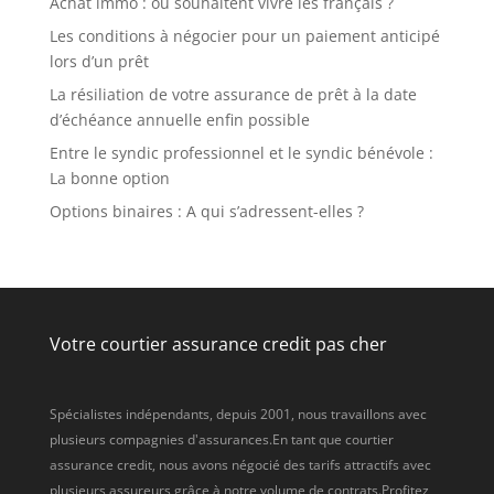
Achat immo : où souhaitent vivre les français ?
Les conditions à négocier pour un paiement anticipé
lors d’un prêt
La résiliation de votre assurance de prêt à la date
d’échéance annuelle enfin possible
Entre le syndic professionnel et le syndic bénévole :
La bonne option
Options binaires : A qui s’adressent-elles ?
Votre courtier assurance credit pas cher
Spécialistes indépendants, depuis 2001, nous travaillons avec
plusieurs compagnies d'assurances.En tant que courtier
assurance credit, nous avons négocié des tarifs attractifs avec
plusieurs assureurs grâce à notre volume de contrats.Profitez