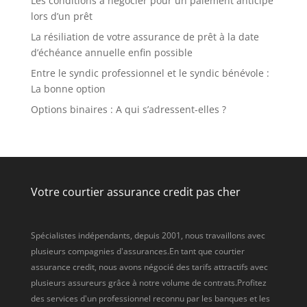
Les conditions à négocier pour un paiement anticipé
lors d’un prêt
La résiliation de votre assurance de prêt à la date
d’échéance annuelle enfin possible
Entre le syndic professionnel et le syndic bénévole :
La bonne option
Options binaires : A qui s’adressent-elles ?
Votre courtier assurance credit pas cher
Spécialistes indépendants, depuis 2001, nous travaillons avec
plusieurs compagnies d'assurances.En tant que courtier
assurance credit, nous avons négocié des tarifs attractifs avec
plusieurs assureurs grâce à notre volume de contrats.Profitez
des services d'un professionnel reconnu par les banques et les