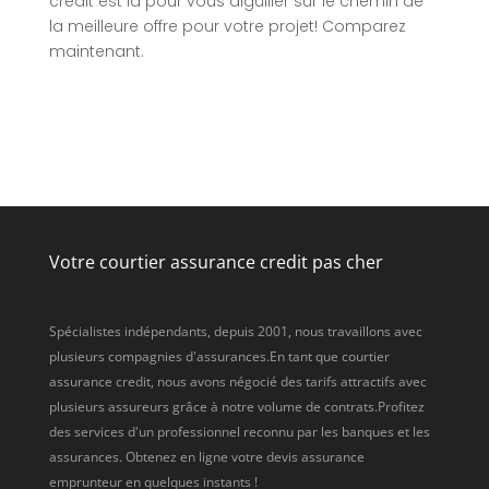
crédit est là pour vous aiguiller sur le chemin de
la meilleure offre pour votre projet! Comparez
maintenant.
Votre courtier assurance credit pas cher
Spécialistes indépendants, depuis 2001, nous travaillons avec
plusieurs compagnies d'assurances.En tant que courtier
assurance credit, nous avons négocié des tarifs attractifs avec
plusieurs assureurs grâce à notre volume de contrats.Profitez
des services d'un professionnel reconnu par les banques et les
assurances. Obtenez en ligne votre devis assurance
emprunteur en quelques instants !